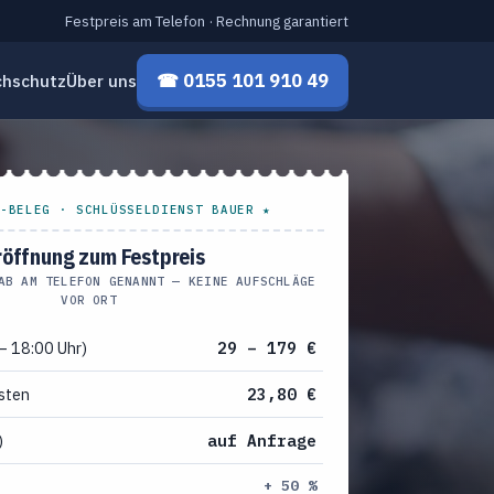
Festpreis am Telefon · Rechnung garantiert
☎ 0155 101 910 49
chschutz
Über uns
-BELEG · SCHLÜSSELDIENST BAUER ★
röffnung zum Festpreis
AB AM TELEFON GENANNT — KEINE AUFSCHLÄGE
VOR ORT
– 18:00 Uhr)
29 – 179 €
sten
23,80 €
)
auf Anfrage
+ 50 %