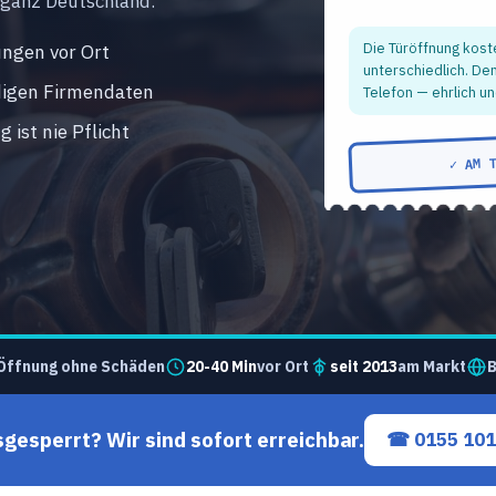
 ganz Deutschland.
Die Türöffnung kost
ngen vor Ort
unterschiedlich. De
digen Firmendaten
Telefon — ehrlich un
 ist nie Pflicht
✓ AM 
Öffnung ohne Schäden
20-40 Min
vor Ort
seit 2013
am Markt
B
sgesperrt? Wir sind sofort erreichbar.
☎ 0155 101