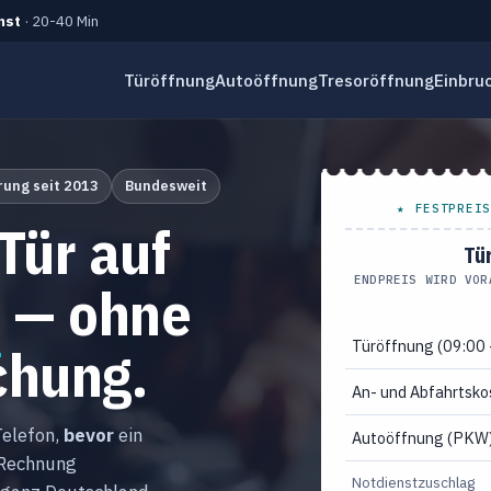
nst
· 20-40 Min
Türöffnung
Autoöffnung
Tresoröffnung
Einbru
rung seit 2013
Bundesweit
★ FESTPREIS
Tür auf
Tü
ENDPREIS WIRD VOR
s
— ohne
Türöffnung (09:00 
chung.
An- und Abfahrtsko
Telefon,
bevor
ein
Autoöffnung (PKW
 Rechnung
Notdienstzuschlag