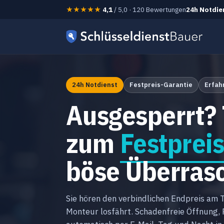
★★★★★
4,1
/ 5,0 · 120 Bewertungen
24h Notdie
24h Notdienst
Festpreis-Garantie
Erfah
Ausgesperrt? 
zum
Festprei
böse Überras
Sie hören den verbindlichen Endpreis am 
Monteur losfährt. Schadenfreie Öffnung,