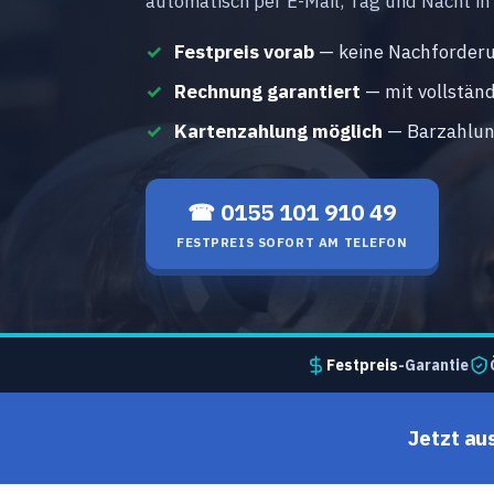
automatisch per E-Mail, Tag und Nacht in
Festpreis vorab
— keine Nachforderu
Rechnung garantiert
— mit vollstän
Kartenzahlung möglich
— Barzahlung
☎ 0155 101 910 49
FESTPREIS SOFORT AM TELEFON
Festpreis
-Garantie
Jetzt au