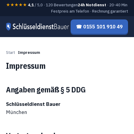
★★★★★
4,1
/ 5,0 · 120 Bewertungen
24h Notdienst
· 20-40 Min
Festpreis am Telefon · Rechnung garantiert
☎ 0155 101 910 49
Start
Impressum
Impressum
Angaben gemäß § 5 DDG
Schlüsseldienst Bauer
München