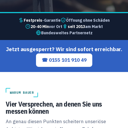
Festpreis
-Garantie
Öffnung ohne Schäden
20-40 Min
vor Ort
seit 2013
am Markt
Bundesweites Partnernetz
Jetzt ausgesperrt? Wir sind sofort erreichbar.
☎ 0155 101 910 49
WARUM BAUER
Vier Versprechen, an denen Sie uns
messen können
An genau diesen Punkten scheitern unseriöse