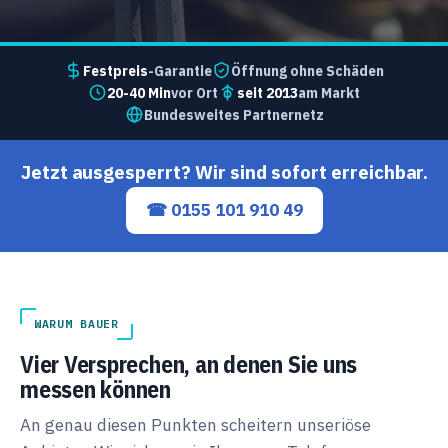
Festpreis
-Garantie
Öffnung ohne Schäden
20-40 Min
vor Ort
seit 2013
am Markt
Bundesweites Partnernetz
Jetzt ausgesperrt? Wir sind sofort erreichbar.
☎ 0155 101 910 49
WARUM BAUER
Vier Versprechen, an denen Sie uns
messen können
An genau diesen Punkten scheitern unseriöse