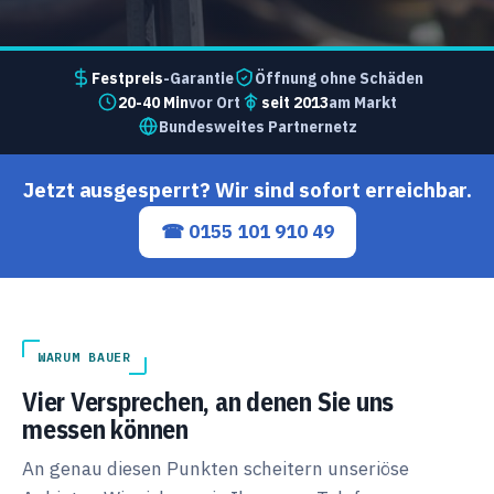
Festpreis
-Garantie
Öffnung ohne Schäden
20-40 Min
vor Ort
seit 2013
am Markt
Bundesweites Partnernetz
Jetzt ausgesperrt? Wir sind sofort erreichbar.
☎ 0155 101 910 49
WARUM BAUER
Vier Versprechen, an denen Sie uns
messen können
An genau diesen Punkten scheitern unseriöse