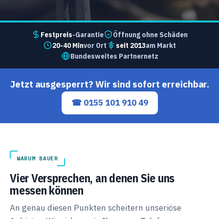
Festpreis
-Garantie
Öffnung ohne Schäden
20-40 Min
vor Ort
seit 2013
am Markt
Bundesweites Partnernetz
Jetzt ausgesperrt? Wir sind sofort erreichbar.
☎ 0155 101 910 49
WARUM BAUER
Vier Versprechen, an denen Sie uns
messen können
An genau diesen Punkten scheitern unseriöse