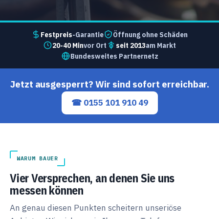
Festpreis
-Garantie
Öffnung ohne Schäden
20-40 Min
vor Ort
seit 2013
am Markt
Bundesweites Partnernetz
Jetzt ausgesperrt? Wir sind sofort erreichbar.
☎ 0155 101 910 49
WARUM BAUER
Vier Versprechen, an denen Sie uns
messen können
An genau diesen Punkten scheitern unseriöse