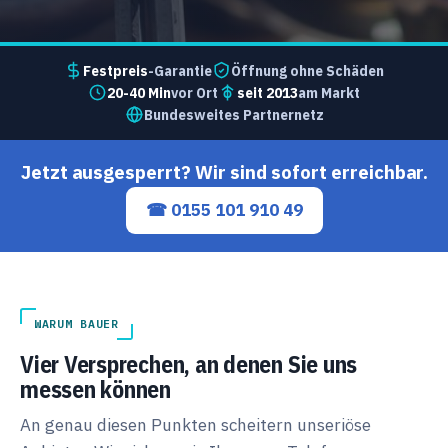
Festpreis
-Garantie
Öffnung ohne Schäden
20-40 Min
vor Ort
seit 2013
am Markt
Bundesweites Partnernetz
Jetzt ausgesperrt? Wir sind sofort erreichbar.
☎ 0155 101 910 49
WARUM BAUER
Vier Versprechen, an denen Sie uns
messen können
An genau diesen Punkten scheitern unseriöse