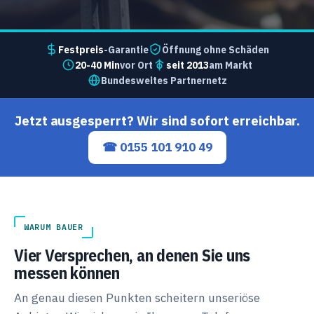
Festpreis
-Garantie
Öffnung ohne Schäden
20-40 Min
vor Ort
seit 2013
am Markt
Bundesweites Partnernetz
Jetzt ausgesperrt? Wir sind sofort erreichbar.
☎ 0155 101 910 49
WARUM BAUER
Vier Versprechen, an denen Sie uns
messen können
An genau diesen Punkten scheitern unseriöse