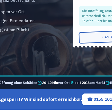
 ganz Deutschland.
Die Türöffnung kost
ngen vor Ort
unterschiedlich. De
digen Firmendaten
Telefon — ehrlich un
 ist nie Pflicht
✓ AM 
Öffnung ohne Schäden
20-40 Min
vor Ort
seit 2013
am Markt
B
sgesperrt? Wir sind sofort erreichbar.
☎ 0155 101