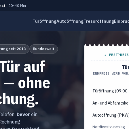
nst
· 20-40 Min
Türöffnung
Autoöffnung
Tresoröffnung
Einbru
rung seit 2013
Bundesweit
★ FESTPREIS
Tür auf
Tü
ENDPREIS WIRD VOR
s
— ohne
Türöffnung (09:00 
chung.
An- und Abfahrtsko
Telefon,
bevor
ein
Autoöffnung (PKW
 Rechnung
Notdienstzuschlag