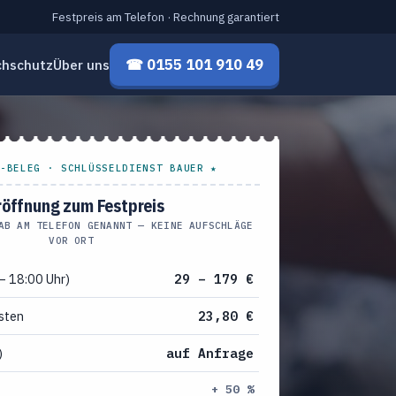
Festpreis am Telefon · Rechnung garantiert
☎ 0155 101 910 49
chschutz
Über uns
-BELEG · SCHLÜSSELDIENST BAUER ★
röffnung zum Festpreis
AB AM TELEFON GENANNT — KEINE AUFSCHLÄGE
VOR ORT
– 18:00 Uhr)
29 – 179 €
sten
23,80 €
)
auf Anfrage
+ 50 %