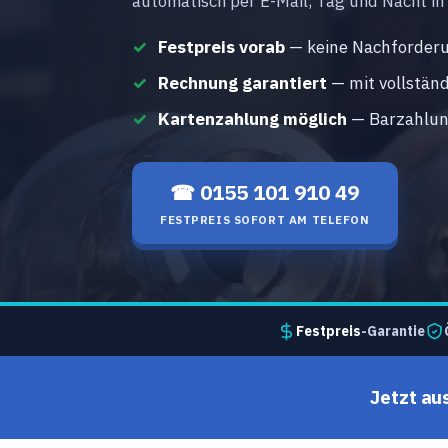
automatisch per E-Mail, Tag und Nacht in
Festpreis vorab
— keine Nachforderu
Rechnung garantiert
— mit vollstän
Kartenzahlung möglich
— Barzahlung
☎ 0155 101 910 49
FESTPREIS SOFORT AM TELEFON
Festpreis
-Garantie
Jetzt au