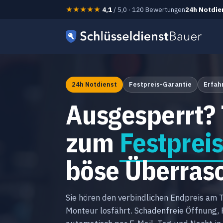
★★★★★
4,1
/ 5,0 · 120 Bewertungen
24h Notdie
24h Notdienst
Festpreis-Garantie
Erfah
Ausgesperrt? 
zum
Festprei
böse Überras
Sie hören den verbindlichen Endpreis am 
Monteur losfährt. Schadenfreie Öffnung,