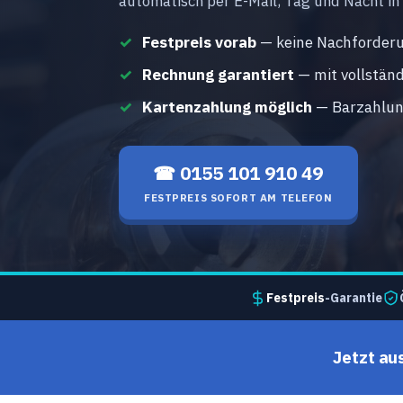
automatisch per E-Mail, Tag und Nacht in
Festpreis vorab
— keine Nachforderu
Rechnung garantiert
— mit vollstän
Kartenzahlung möglich
— Barzahlung
☎ 0155 101 910 49
FESTPREIS SOFORT AM TELEFON
Festpreis
-Garantie
Jetzt au