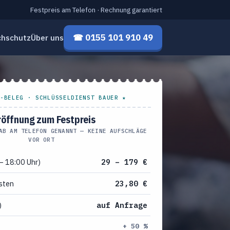
Festpreis am Telefon · Rechnung garantiert
☎ 0155 101 910 49
chschutz
Über uns
-BELEG · SCHLÜSSELDIENST BAUER ★
röffnung zum Festpreis
AB AM TELEFON GENANNT — KEINE AUFSCHLÄGE
VOR ORT
– 18:00 Uhr)
29 – 179 €
sten
23,80 €
)
auf Anfrage
+ 50 %