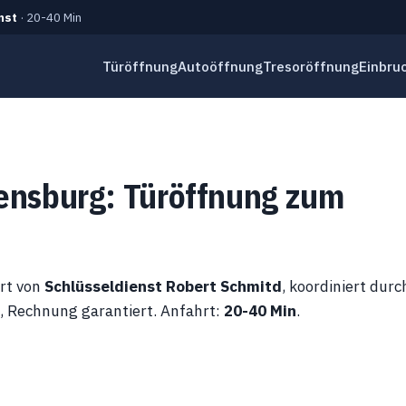
nst
· 20-40 Min
Türöffnung
Autoöffnung
Tresoröffnung
Einbru
ensburg: Türöffnung zum
hrt von
Schlüsseldienst Robert Schmitd
, koordiniert durc
n, Rechnung garantiert. Anfahrt:
20-40 Min
.