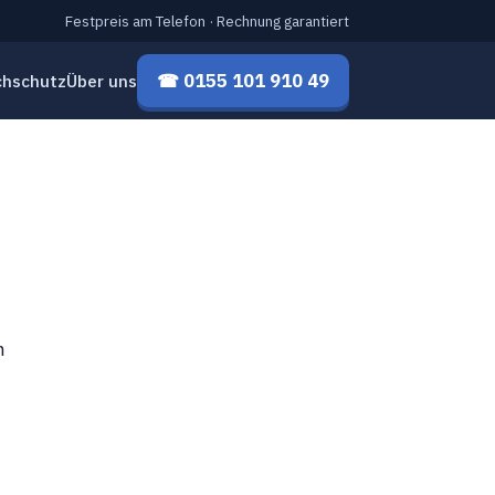
Festpreis am Telefon · Rechnung garantiert
☎ 0155 101 910 49
chschutz
Über uns
h